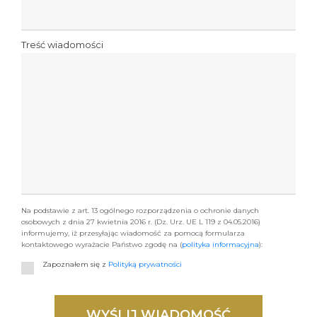
Treść wiadomości
Na podstawie z art. 13 ogólnego rozporządzenia o ochronie danych
osobowych z dnia 27 kwietnia 2016 r. (Dz. Urz. UE L 119 z 04.05.2016)
informujemy, iż przesyłając wiadomość za pomocą formularza
kontaktowego wyrażacie Państwo zgodę na (
polityka informacyjna
):
Zapoznałem się z
Polityką prywatności
WYŚLIJ WIADOMOŚĆ