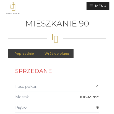
MENU
MIESZKANIE 90
Poprzednie
Wróć do planu
SPRZEDANE
Ilość pokoi:
4
2
Metraż:
108.49m
Piętro:
8