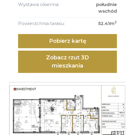
Wystawa okienna:
południe
wschód
2
Powierzchnia tarasu:
52.41m
Pobierz kartę
Zobacz rzut 3D
mieszkania