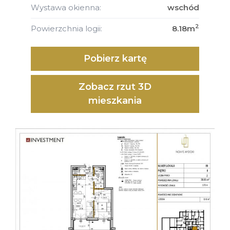
Wystawa okienna:
wschód
2
Powierzchnia logii:
8.18m
Pobierz kartę
Zobacz rzut 3D
mieszkania