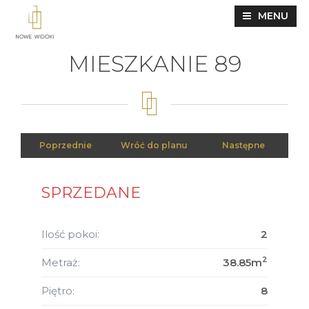
MENU
MIESZKANIE 89
Poprzednie
Wróć do planu
Następne
SPRZEDANE
Ilość pokoi:
2
2
Metraż:
38.85m
Piętro:
8