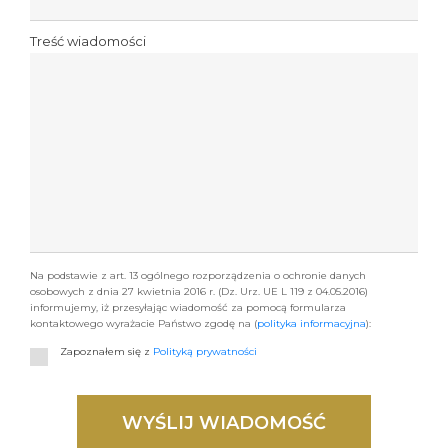
Treść wiadomości
Na podstawie z art. 13 ogólnego rozporządzenia o ochronie danych
osobowych z dnia 27 kwietnia 2016 r. (Dz. Urz. UE L 119 z 04.05.2016)
informujemy, iż przesyłając wiadomość za pomocą formularza
kontaktowego wyrażacie Państwo zgodę na (
polityka informacyjna
):
Zapoznałem się z
Polityką prywatności
WYŚLIJ WIADOMOŚĆ