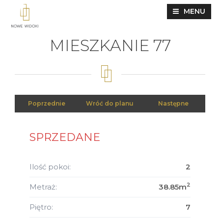
MENU
MIESZKANIE 77
Poprzednie
Wróć do planu
Następne
SPRZEDANE
Ilość pokoi:
2
2
Metraż:
38.85m
Piętro:
7