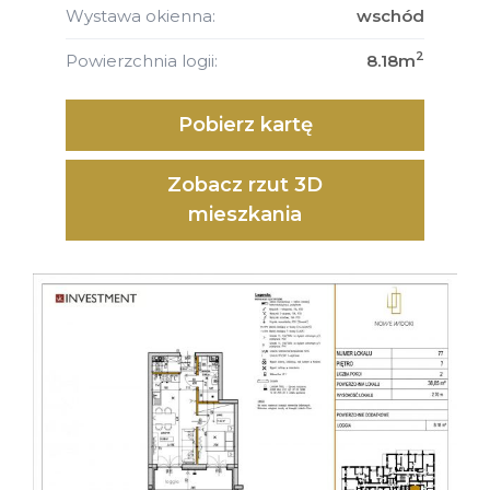
Wystawa okienna:
wschód
2
Powierzchnia logii:
8.18m
Pobierz kartę
Zobacz rzut 3D
mieszkania