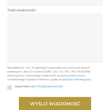
Treść wiadomości
Na podstawie z art. 13 ogólnego rozporządzenia o ochronie danych
osobowych z dnia 27 kwietnia 2016 r. (Dz. Urz. UE L 119 z 04.05.2016)
informujemy, iż przesyłając wiadomość za pomocą formularza
kontaktowego wyrażacie Państwo zgodę na (
polityka informacyjna
):
Zapoznałem się z
Polityką prywatności
WYŚLIJ WIADOMOŚĆ