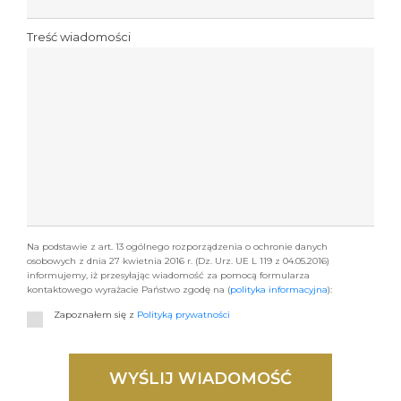
Treść wiadomości
Na podstawie z art. 13 ogólnego rozporządzenia o ochronie danych
osobowych z dnia 27 kwietnia 2016 r. (Dz. Urz. UE L 119 z 04.05.2016)
informujemy, iż przesyłając wiadomość za pomocą formularza
kontaktowego wyrażacie Państwo zgodę na (
polityka informacyjna
):
Zapoznałem się z
Polityką prywatności
WYŚLIJ WIADOMOŚĆ