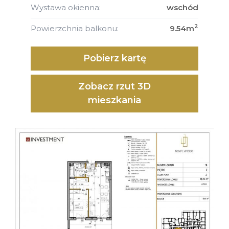
Wystawa okienna:
wschód
2
Powierzchnia balkonu:
9.54m
Pobierz kartę
Zobacz rzut 3D
mieszkania