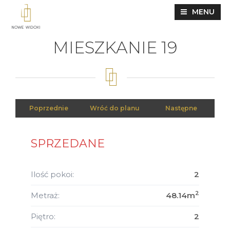
MENU
MIESZKANIE 19
Poprzednie
Wróć do planu
Następne
SPRZEDANE
Ilość pokoi:
2
2
Metraż:
48.14m
Piętro:
2